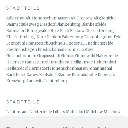
STADTTEILE
Adlershof Alt-Hohenschönhausen Alt-Treptow Altglienicke
Baumschulenweg Biesdorf Blankenburg Blankenfelde
Bohnsdorf Borsigwalde Britz Buch Buckow Charlottenburg
Charlottenburg-Nord Dahlem Falkenberg Falkenhagener Feld
Fennpfuhl FranzösischBuchholz Friedenau Friedrichsfelde
Friedrichshagen Friedrichshain Frohnau Gatow
Gesundbrunnen Gropiusstadt Grünau Grunewald Hakenfelde
Halensee Hansaviertel Haselhorst Heiligensee Heinersdorf
Hellersdorf Hermsdorf Hohenschönhausen Johannisthal
Karlshorst Karow Kaulsdorf Kladow Konradshöhe Köpenick
Kreuzberg Lankwitz Lichtenberg
STADTTEILE
Lichtenrade Lichterfelde Lübars Mahlsdorf Malchow Malchow
Mariendorf Marienfelde Märkisches Viertel Marzahn Mitte
Moabit Müggelheim Neu-Hohenschönhausen Neukölln