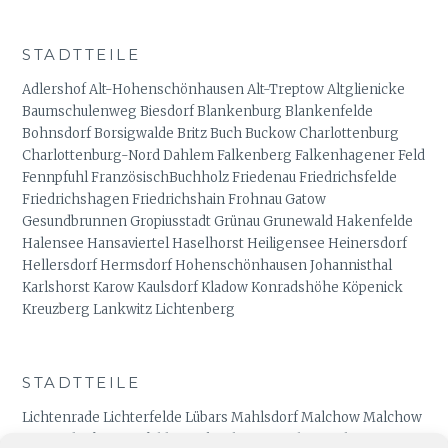
STADTTEILE
Adlershof Alt-Hohenschönhausen Alt-Treptow Altglienicke
Baumschulenweg Biesdorf Blankenburg Blankenfelde
Bohnsdorf Borsigwalde Britz Buch Buckow Charlottenburg
Charlottenburg-Nord Dahlem Falkenberg Falkenhagener Feld
Fennpfuhl FranzösischBuchholz Friedenau Friedrichsfelde
Friedrichshagen Friedrichshain Frohnau Gatow
Gesundbrunnen Gropiusstadt Grünau Grunewald Hakenfelde
Halensee Hansaviertel Haselhorst Heiligensee Heinersdorf
Hellersdorf Hermsdorf Hohenschönhausen Johannisthal
Karlshorst Karow Kaulsdorf Kladow Konradshöhe Köpenick
Kreuzberg Lankwitz Lichtenberg
STADTTEILE
Lichtenrade Lichterfelde Lübars Mahlsdorf Malchow Malchow
Mariendorf Marienfelde Märkisches Viertel Marzahn Mitte